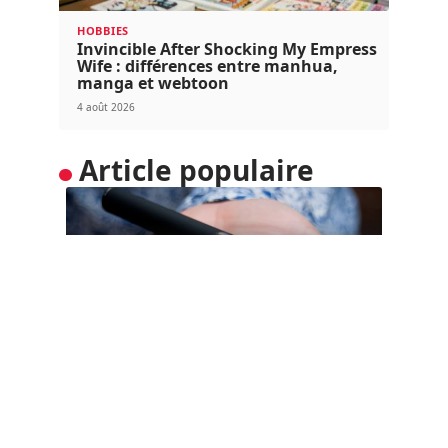
HOBBIES
Invincible After Shocking My Empress
Wife : différences entre manhua,
manga et webtoon
4 août 2026
Article populaire
SOINS
Vapoter : conseils et
astuces d’un pro
Fumer de la cigarette n’est maintenant plus à la
mode. La nouvelle
…