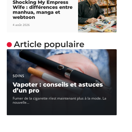
Shocking My Empress
Wife : différences entre
manhua, manga et
webtoon
4 août 2026
Article populaire
SOINS
Vapoter : conseils et astuces
d’un pro
Fumer de la cigarette n’est maintenant plus à la mode. La
nouvelle
…