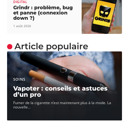
DIGITAL
Grindr : problème, bug
et panne (connexion
down ?)
1 août 2026
Article populaire
SOINS
Vapoter : conseils et astuces
d’un pro
Fumer de la cigarette n’est maintenant plus à la mode. La
nouvelle
…