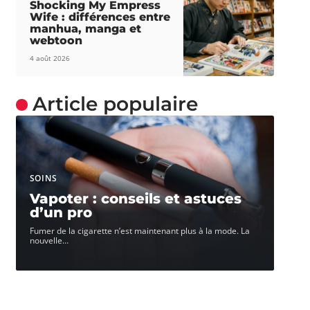
Shocking My Empress
Wife : différences entre
manhua, manga et
webtoon
4 août 2026
Article populaire
SOINS
Vapoter : conseils et astuces
d’un pro
Fumer de la cigarette n’est maintenant plus à la mode. La
nouvelle
…