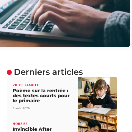
Derniers articles
VIE DE FAMILLE
Poème sur la rentrée :
des textes courts pour
le primaire
6 août 2026
HOBBIES
Invincible After