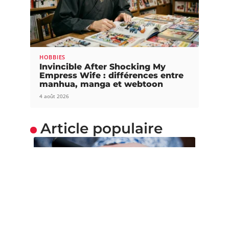
HOBBIES
Invincible After Shocking My
Empress Wife : différences entre
manhua, manga et webtoon
4 août 2026
Article populaire
SOINS
Vapoter : conseils et
astuces d’un pro
Fumer de la cigarette n’est maintenant plus à la
mode. La nouvelle
…