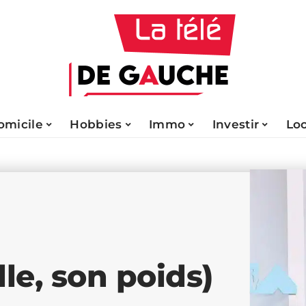
omicile
Hobbies
Immo
Investir
Lo
lle, son poids)