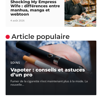
Shocking My Empress
Wife : différences entre
manhua, manga et
webtoon
4 août 2026
Article populaire
SOINS
Vapoter : conseils et astuces
d’un pro
Fumer de la cigarette n’est maintenant plus à la mode. La
nouvelle
…