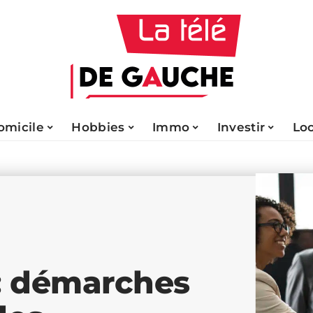
omicile
Hobbies
Immo
Investir
Lo
l : démarches