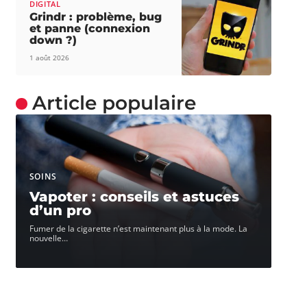
DIGITAL
Grindr : problème, bug
et panne (connexion
down ?)
1 août 2026
Article populaire
SOINS
Vapoter : conseils et astuces
d’un pro
Fumer de la cigarette n’est maintenant plus à la mode. La
nouvelle
…