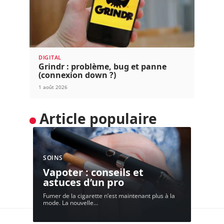
DIGITAL
Grindr : problème, bug et panne
(connexion down ?)
1 août 2026
Article populaire
SOINS
Vapoter : conseils et
astuces d’un pro
Fumer de la cigarette n’est maintenant plus à la
mode. La nouvelle
…