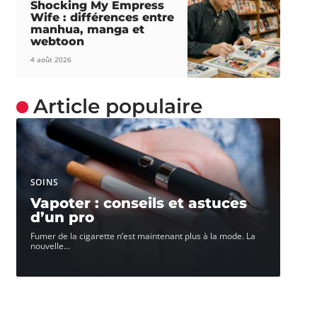
Shocking My Empress
Wife : différences entre
manhua, manga et
webtoon
4 août 2026
Article populaire
SOINS
Vapoter : conseils et astuces
d’un pro
Fumer de la cigarette n’est maintenant plus à la mode. La
nouvelle
…