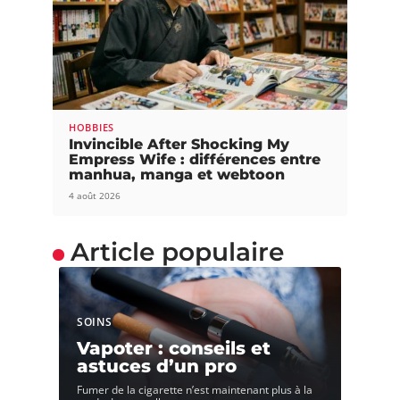
HOBBIES
Invincible After Shocking My
Empress Wife : différences entre
manhua, manga et webtoon
4 août 2026
Article populaire
SOINS
Vapoter : conseils et
astuces d’un pro
Fumer de la cigarette n’est maintenant plus à la