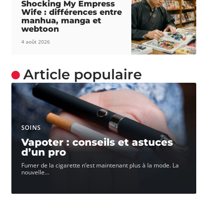
Shocking My Empress
Wife : différences entre
manhua, manga et
webtoon
4 août 2026
Article populaire
SOINS
Vapoter : conseils et astuces
d’un pro
Fumer de la cigarette n’est maintenant plus à la mode. La
nouvelle
…