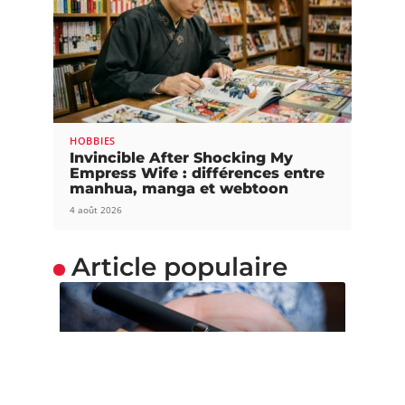
HOBBIES
Invincible After Shocking My
Empress Wife : différences entre
manhua, manga et webtoon
4 août 2026
Article populaire
SOINS
Vapoter : conseils et
astuces d’un pro