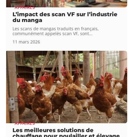
AFFAIRES
L’impact des scan VF sur l’industrie
du manga
Les scans de mangas traduits en français,
communément appelés scan VF, sont
…
11 mars 2026
AFFAIRES
Les meilleures solutions de
chauffage pour poulailler et élevage