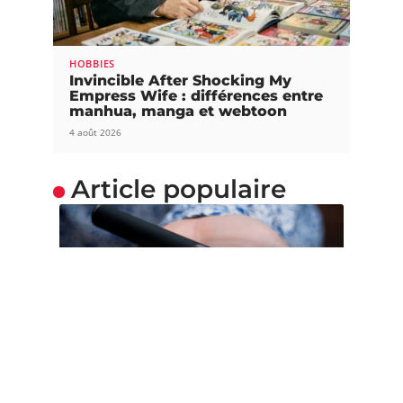
HOBBIES
Invincible After Shocking My
Empress Wife : différences entre
manhua, manga et webtoon
4 août 2026
Article populaire
SOINS
Vapoter : conseils et
astuces d’un pro
Fumer de la cigarette n’est maintenant plus à la
mode. La nouvelle
…