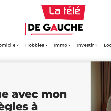
omicile
Hobbies
Immo
Investir
Lo
ue avec mon
règles à