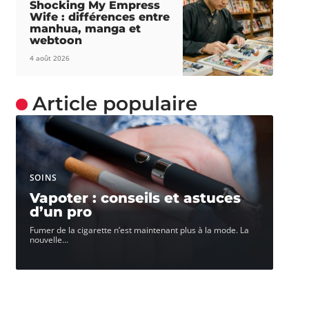
Shocking My Empress
Wife : différences entre
manhua, manga et
webtoon
4 août 2026
Article populaire
SOINS
Vapoter : conseils et astuces
d’un pro
Fumer de la cigarette n’est maintenant plus à la mode. La
nouvelle
…