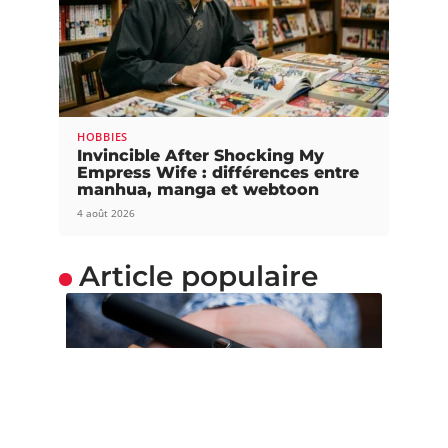
HOBBIES
Invincible After Shocking My
Empress Wife : différences entre
manhua, manga et webtoon
4 août 2026
Article populaire
SOINS
Vapoter : conseils et
astuces d’un pro
Fumer de la cigarette n’est maintenant plus à la
mode. La nouvelle
…